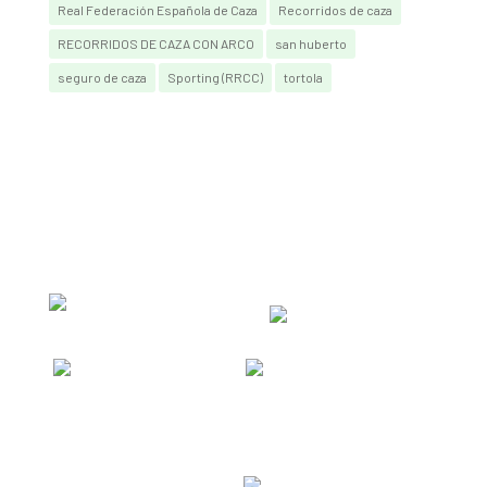
Real Federación Española de Caza
Recorridos de caza
RECORRIDOS DE CAZA CON ARCO
san huberto
seguro de caza
Sporting (RRCC)
tortola