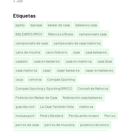
« Jun
Etiquetas
agility
balcaza
balear de caza
baleares caza
BALEARES RRCC
Blancos a Brazo
campeonato caza
campeonato de caza
campeonato de caza mallorca
cans de mostra
cans llebrers
caza
caza baleares
cazador
caza en baleares
caza en mallorca
caza ibiza
caza mallorca
cazar
cazar baleares
cazar en baleares
caça
cetrería
Compak Sporting
Compak Sporting y Sporting (RRCC)
Consell de Mallorca
Federación Balear de Caza
federación caza baleares
guardia civil
La Caza También Vota
mallorca
mutuasport
Pedro Bestard
Perdiu amb reclam
Perros
perros de caza
perros de muestra
podenco ibicenco