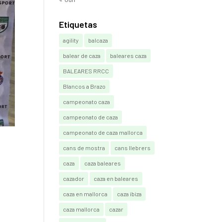
Etiquetas
agility
balcaza
balear de caza
baleares caza
BALEARES RRCC
Blancos a Brazo
campeonato caza
campeonato de caza
campeonato de caza mallorca
cans de mostra
cans llebrers
caza
caza baleares
cazador
caza en baleares
caza en mallorca
caza ibiza
caza mallorca
cazar