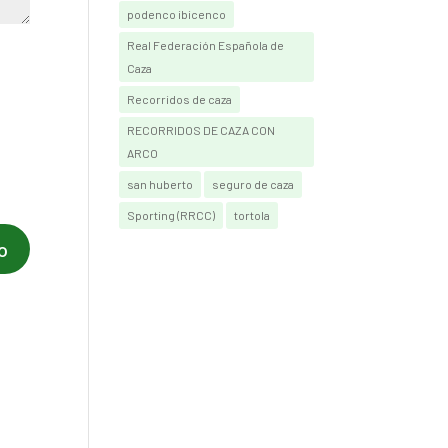
podenco ibicenco
Real Federación Española de
Caza
Recorridos de caza
RECORRIDOS DE CAZA CON
ARCO
san huberto
seguro de caza
Sporting (RRCC)
tortola