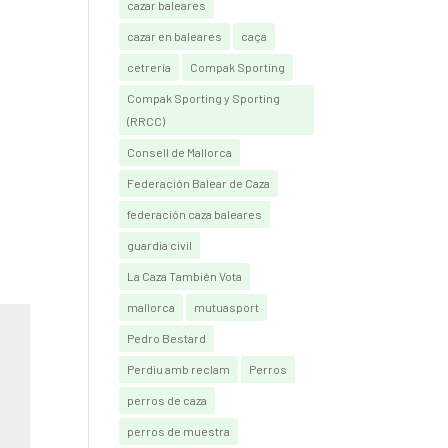
cazar baleares
cazar en baleares
caça
cetrería
Compak Sporting
Compak Sporting y Sporting
(RRCC)
Consell de Mallorca
Federación Balear de Caza
federación caza baleares
guardia civil
La Caza También Vota
mallorca
mutuasport
Pedro Bestard
Perdiu amb reclam
Perros
perros de caza
perros de muestra