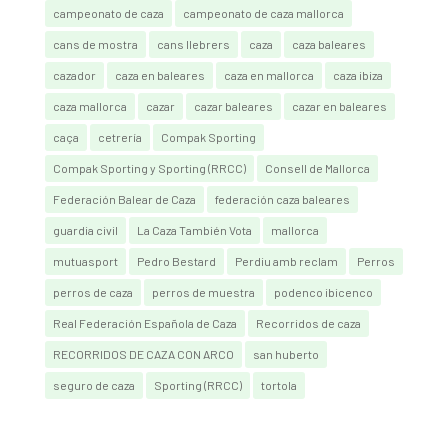
campeonato de caza
campeonato de caza mallorca
cans de mostra
cans llebrers
caza
caza baleares
cazador
caza en baleares
caza en mallorca
caza ibiza
caza mallorca
cazar
cazar baleares
cazar en baleares
caça
cetrería
Compak Sporting
Compak Sporting y Sporting (RRCC)
Consell de Mallorca
Federación Balear de Caza
federación caza baleares
guardia civil
La Caza También Vota
mallorca
mutuasport
Pedro Bestard
Perdiu amb reclam
Perros
perros de caza
perros de muestra
podenco ibicenco
Real Federación Española de Caza
Recorridos de caza
RECORRIDOS DE CAZA CON ARCO
san huberto
seguro de caza
Sporting (RRCC)
tortola