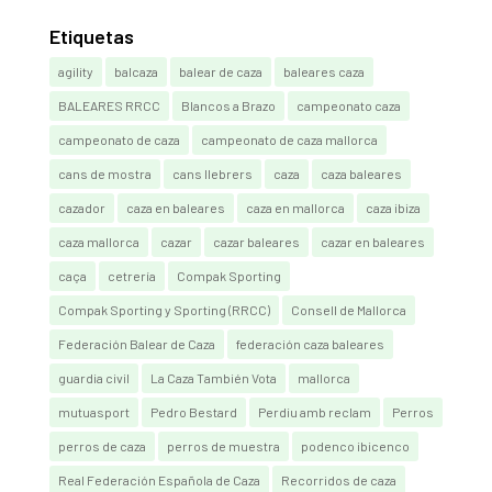
Etiquetas
agility
balcaza
balear de caza
baleares caza
BALEARES RRCC
Blancos a Brazo
campeonato caza
campeonato de caza
campeonato de caza mallorca
cans de mostra
cans llebrers
caza
caza baleares
cazador
caza en baleares
caza en mallorca
caza ibiza
caza mallorca
cazar
cazar baleares
cazar en baleares
caça
cetrería
Compak Sporting
Compak Sporting y Sporting (RRCC)
Consell de Mallorca
Federación Balear de Caza
federación caza baleares
guardia civil
La Caza También Vota
mallorca
mutuasport
Pedro Bestard
Perdiu amb reclam
Perros
perros de caza
perros de muestra
podenco ibicenco
Real Federación Española de Caza
Recorridos de caza