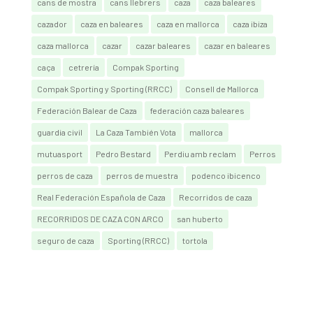
cans de mostra
cans llebrers
caza
caza baleares
cazador
caza en baleares
caza en mallorca
caza ibiza
caza mallorca
cazar
cazar baleares
cazar en baleares
caça
cetrería
Compak Sporting
Compak Sporting y Sporting (RRCC)
Consell de Mallorca
Federación Balear de Caza
federación caza baleares
guardia civil
La Caza También Vota
mallorca
mutuasport
Pedro Bestard
Perdiu amb reclam
Perros
perros de caza
perros de muestra
podenco ibicenco
Real Federación Española de Caza
Recorridos de caza
RECORRIDOS DE CAZA CON ARCO
san huberto
seguro de caza
Sporting (RRCC)
tortola