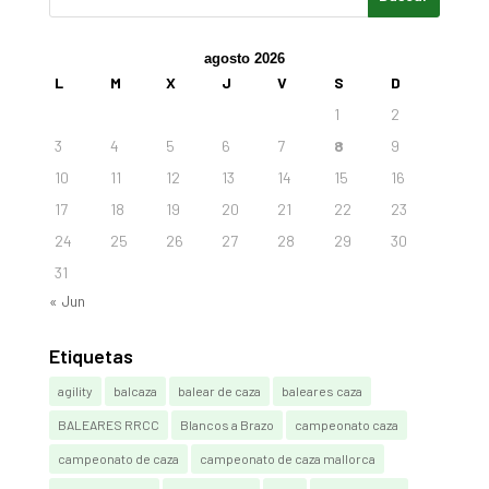
agosto 2026
L
M
X
J
V
S
D
1
2
3
4
5
6
7
8
9
10
11
12
13
14
15
16
17
18
19
20
21
22
23
24
25
26
27
28
29
30
31
« Jun
Etiquetas
agility
balcaza
balear de caza
baleares caza
BALEARES RRCC
Blancos a Brazo
campeonato caza
campeonato de caza
campeonato de caza mallorca