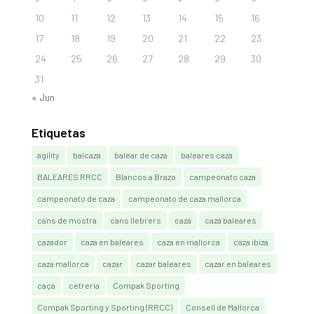
10
11
12
13
14
15
16
17
18
19
20
21
22
23
24
25
26
27
28
29
30
31
« Jun
Etiquetas
agility
balcaza
balear de caza
baleares caza
BALEARES RRCC
Blancos a Brazo
campeonato caza
campeonato de caza
campeonato de caza mallorca
cans de mostra
cans llebrers
caza
caza baleares
cazador
caza en baleares
caza en mallorca
caza ibiza
caza mallorca
cazar
cazar baleares
cazar en baleares
caça
cetrería
Compak Sporting
Compak Sporting y Sporting (RRCC)
Consell de Mallorca