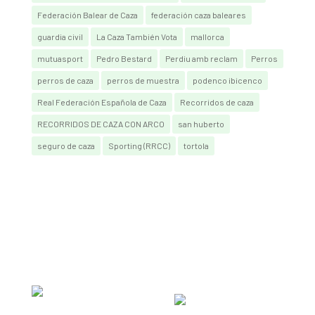
Federación Balear de Caza
federación caza baleares
guardia civil
La Caza También Vota
mallorca
mutuasport
Pedro Bestard
Perdiu amb reclam
Perros
perros de caza
perros de muestra
podenco ibicenco
Real Federación Española de Caza
Recorridos de caza
RECORRIDOS DE CAZA CON ARCO
san huberto
seguro de caza
Sporting (RRCC)
tortola