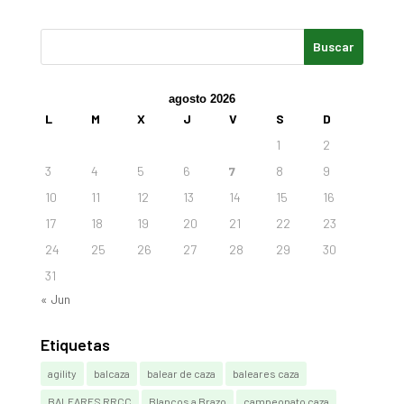
agosto 2026
L
M
X
J
V
S
D
1
2
3
4
5
6
7
8
9
10
11
12
13
14
15
16
17
18
19
20
21
22
23
24
25
26
27
28
29
30
31
« Jun
Etiquetas
agility
balcaza
balear de caza
baleares caza
BALEARES RRCC
Blancos a Brazo
campeonato caza