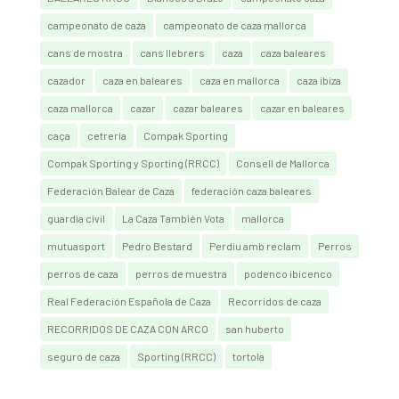
campeonato de caza
campeonato de caza mallorca
cans de mostra
cans llebrers
caza
caza baleares
cazador
caza en baleares
caza en mallorca
caza ibiza
caza mallorca
cazar
cazar baleares
cazar en baleares
caça
cetrería
Compak Sporting
Compak Sporting y Sporting (RRCC)
Consell de Mallorca
Federación Balear de Caza
federación caza baleares
guardia civil
La Caza También Vota
mallorca
mutuasport
Pedro Bestard
Perdiu amb reclam
Perros
perros de caza
perros de muestra
podenco ibicenco
Real Federación Española de Caza
Recorridos de caza
RECORRIDOS DE CAZA CON ARCO
san huberto
seguro de caza
Sporting (RRCC)
tortola