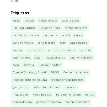
« Jun
Etiquetas
agility
balcaza
balear de caza
baleares caza
BALEARES RRCC
Blancos a Brazo
campeonato caza
campeonato de caza
campeonato de caza mallorca
cans de mostra
cans llebrers
caza
caza baleares
cazador
caza en baleares
caza en mallorca
caza ibiza
caza mallorca
cazar
cazar baleares
cazar en baleares
caça
cetrería
Compak Sporting
Compak Sporting y Sporting (RRCC)
Consell de Mallorca
Federación Balear de Caza
federación caza baleares
guardia civil
La Caza También Vota
mallorca
mutuasport
Pedro Bestard
Perdiu amb reclam
Perros
perros de caza
perros de muestra
podenco ibicenco