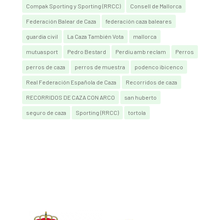
Compak Sporting y Sporting (RRCC)
Consell de Mallorca
Federación Balear de Caza
federación caza baleares
guardia civil
La Caza También Vota
mallorca
mutuasport
Pedro Bestard
Perdiu amb reclam
Perros
perros de caza
perros de muestra
podenco ibicenco
Real Federación Española de Caza
Recorridos de caza
RECORRIDOS DE CAZA CON ARCO
san huberto
seguro de caza
Sporting (RRCC)
tortola