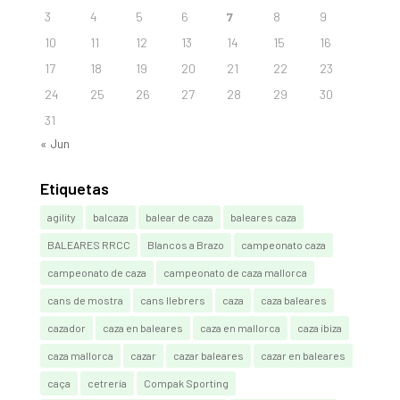
3
4
5
6
7
8
9
10
11
12
13
14
15
16
17
18
19
20
21
22
23
24
25
26
27
28
29
30
31
« Jun
Etiquetas
agility
balcaza
balear de caza
baleares caza
BALEARES RRCC
Blancos a Brazo
campeonato caza
campeonato de caza
campeonato de caza mallorca
cans de mostra
cans llebrers
caza
caza baleares
cazador
caza en baleares
caza en mallorca
caza ibiza
caza mallorca
cazar
cazar baleares
cazar en baleares
caça
cetrería
Compak Sporting