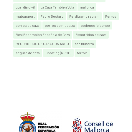
guardia civil
La Caza También Vota
mallorca
mutuasport
Pedro Bestard
Perdiu amb reclam
Perros
perros de caza
perros de muestra
podenco ibicenco
Real Federación Española de Caza
Recorridos de caza
RECORRIDOS DE CAZA CON ARCO
san huberto
seguro de caza
Sporting (RRCC)
tortola