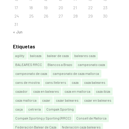
17
18
19
20
21
22
23
24
25
26
27
28
29
30
31
« Jun
Etiquetas
agility
balcaza
balear de caza
baleares caza
BALEARES RRCC
Blancos a Brazo
campeonato caza
campeonato de caza
campeonato de caza mallorca
cans de mostra
cans llebrers
caza
caza baleares
cazador
caza en baleares
caza en mallorca
caza ibiza
caza mallorca
cazar
cazar baleares
cazar en baleares
caça
cetrería
Compak Sporting
Compak Sporting y Sporting (RRCC)
Consell de Mallorca
Federación Balear de Caza
federación caza baleares