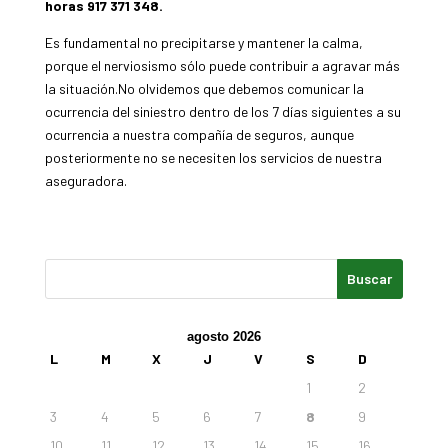
horas 917 371 348.
Es fundamental no precipitarse y mantener la calma,
porque el nerviosismo sólo puede contribuir a agravar más
la situación.No olvidemos que debemos comunicar la
ocurrencia del siniestro dentro de los 7 días siguientes a su
ocurrencia a nuestra compañía de seguros, aunque
posteriormente no se necesiten los servicios de nuestra
aseguradora.
agosto 2026
L
M
X
J
V
S
D
1
2
3
4
5
6
7
8
9
10
11
12
13
14
15
16