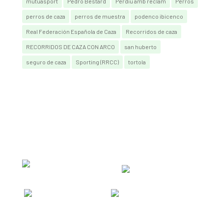
mutuasport
Pedro Bestard
Perdiu amb reclam
Perros
perros de caza
perros de muestra
podenco ibicenco
Real Federación Española de Caza
Recorridos de caza
RECORRIDOS DE CAZA CON ARCO
san huberto
seguro de caza
Sporting (RRCC)
tortola