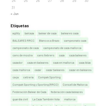
24
25
26
27
28
29
30
31
« Jun
Etiquetas
agility
balcaza
balear de caza
baleares caza
BALEARES RRCC
Blancos a Brazo
campeonato caza
campeonato de caza
campeonato de caza mallorca
cans de mostra
cans llebrers
caza
caza baleares
cazador
caza en baleares
caza en mallorca
caza ibiza
caza mallorca
cazar
cazar baleares
cazar en baleares
caça
cetrería
Compak Sporting
Compak Sporting y Sporting (RRCC)
Consell de Mallorca
Federación Balear de Caza
federación caza baleares
guardia civil
La Caza También Vota
mallorca