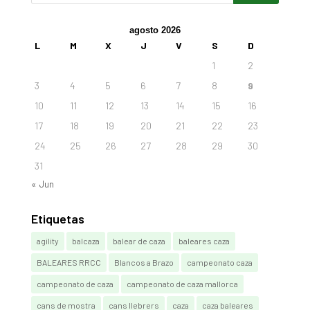
agosto 2026
L
M
X
J
V
S
D
1
2
3
4
5
6
7
8
9
10
11
12
13
14
15
16
17
18
19
20
21
22
23
24
25
26
27
28
29
30
31
« Jun
Etiquetas
agility
balcaza
balear de caza
baleares caza
BALEARES RRCC
Blancos a Brazo
campeonato caza
campeonato de caza
campeonato de caza mallorca
cans de mostra
cans llebrers
caza
caza baleares