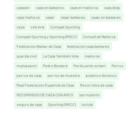
cazador
caza en baleares
caza en mallorca
caza ibiza
caza mallorca
cazar
cazar baleares
cazar en baleares
caça
cetrería
Compak Sporting
Compak Sporting y Sporting (RRCC)
Consell de Mallorca
Federación Balear de Caza
federación caza baleares
guardia civil
La Caza También Vota
mallorca
mutuasport
Pedro Bestard
Perdiu amb reclam
Perros
perros de caza
perros de muestra
podenco ibicenco
Real Federación Española de Caza
Recorridos de caza
RECORRIDOS DE CAZA CON ARCO
san huberto
seguro de caza
Sporting (RRCC)
tortola