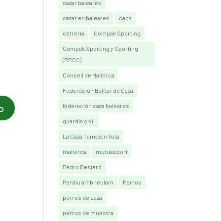
cazar baleares
cazar en baleares
caça
cetrería
Compak Sporting
Compak Sporting y Sporting
(RRCC)
Consell de Mallorca
Federación Balear de Caza
federación caza baleares
guardia civil
La Caza También Vota
mallorca
mutuasport
Pedro Bestard
Perdiu amb reclam
Perros
perros de caza
perros de muestra