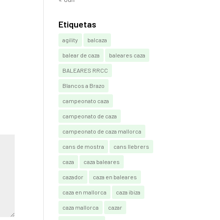
Etiquetas
agility
balcaza
balear de caza
baleares caza
BALEARES RRCC
Blancos a Brazo
campeonato caza
campeonato de caza
campeonato de caza mallorca
cans de mostra
cans llebrers
caza
caza baleares
cazador
caza en baleares
caza en mallorca
caza ibiza
caza mallorca
cazar