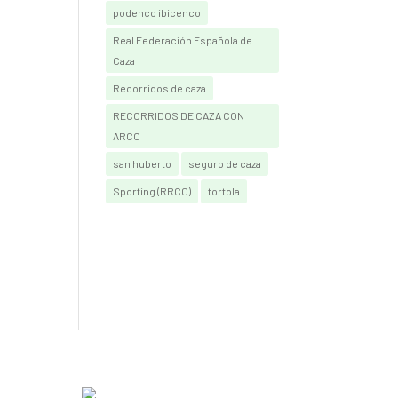
podenco ibicenco
Real Federación Española de
Caza
Recorridos de caza
RECORRIDOS DE CAZA CON
ARCO
san huberto
seguro de caza
Sporting (RRCC)
tortola