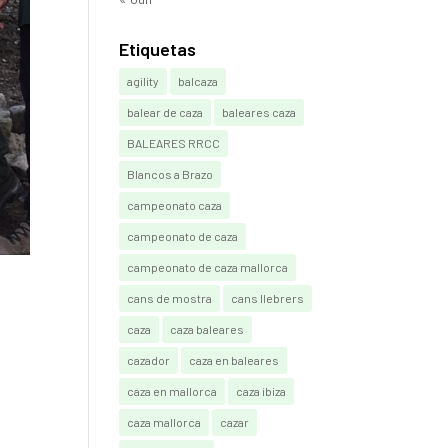
Etiquetas
agility
balcaza
balear de caza
baleares caza
BALEARES RRCC
Blancos a Brazo
campeonato caza
campeonato de caza
campeonato de caza mallorca
cans de mostra
cans llebrers
caza
caza baleares
cazador
caza en baleares
caza en mallorca
caza ibiza
caza mallorca
cazar