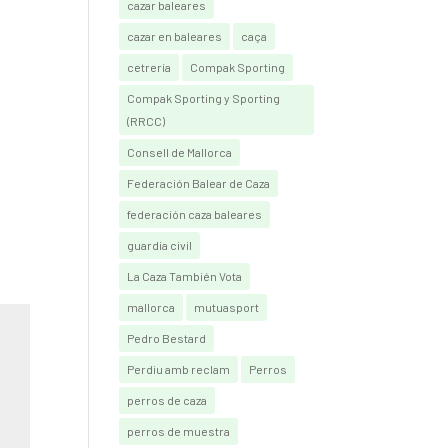
cazar baleares
cazar en baleares
caça
cetrería
Compak Sporting
Compak Sporting y Sporting
(RRCC)
Consell de Mallorca
Federación Balear de Caza
federación caza baleares
guardia civil
La Caza También Vota
mallorca
mutuasport
Pedro Bestard
Perdiu amb reclam
Perros
perros de caza
perros de muestra