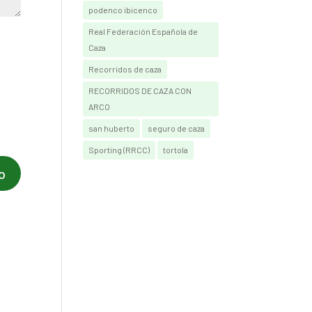
podenco ibicenco
Real Federación Española de
Caza
Recorridos de caza
RECORRIDOS DE CAZA CON
ARCO
san huberto
seguro de caza
Sporting (RRCC)
tortola