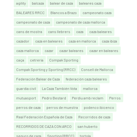
agility
balcaza
balear de caza
baleares caza
BALEARES RRCC
Blancos a Brazo
campeonato caza
campeonato de caza
campeonato de caza mallorca
cans de mostra
cans llebrers
caza
caza baleares
cazador
caza en baleares
caza en mallorca
caza ibiza
caza mallorca
cazar
cazar baleares
cazar en baleares
caça
cetrería
Compak Sporting
Compak Sporting y Sporting (RRCC)
Consell de Mallorca
Federación Balear de Caza
federación caza baleares
guardia civil
La Caza También Vota
mallorca
mutuasport
Pedro Bestard
Perdiu amb reclam
Perros
perros de caza
perros de muestra
podenco ibicenco
Real Federación Española de Caza
Recorridos de caza
RECORRIDOS DE CAZA CON ARCO
san huberto
seguro de caza
Sporting (RRCC)
tortola