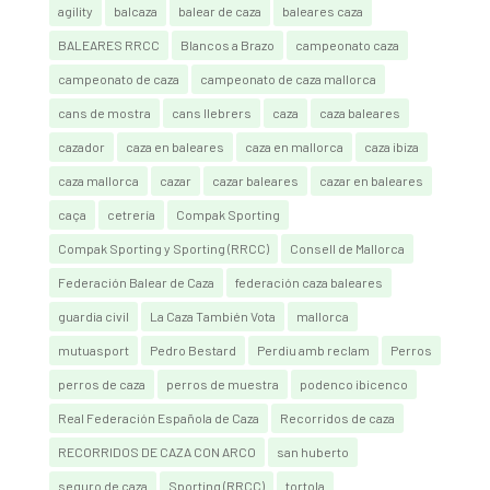
agility
balcaza
balear de caza
baleares caza
BALEARES RRCC
Blancos a Brazo
campeonato caza
campeonato de caza
campeonato de caza mallorca
cans de mostra
cans llebrers
caza
caza baleares
cazador
caza en baleares
caza en mallorca
caza ibiza
caza mallorca
cazar
cazar baleares
cazar en baleares
caça
cetrería
Compak Sporting
Compak Sporting y Sporting (RRCC)
Consell de Mallorca
Federación Balear de Caza
federación caza baleares
guardia civil
La Caza También Vota
mallorca
mutuasport
Pedro Bestard
Perdiu amb reclam
Perros
perros de caza
perros de muestra
podenco ibicenco
Real Federación Española de Caza
Recorridos de caza
RECORRIDOS DE CAZA CON ARCO
san huberto
seguro de caza
Sporting (RRCC)
tortola