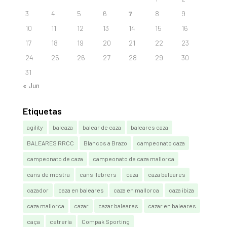
3
4
5
6
7
8
9
10
11
12
13
14
15
16
17
18
19
20
21
22
23
24
25
26
27
28
29
30
31
« Jun
Etiquetas
agility
balcaza
balear de caza
baleares caza
BALEARES RRCC
Blancos a Brazo
campeonato caza
campeonato de caza
campeonato de caza mallorca
cans de mostra
cans llebrers
caza
caza baleares
cazador
caza en baleares
caza en mallorca
caza ibiza
caza mallorca
cazar
cazar baleares
cazar en baleares
caça
cetrería
Compak Sporting