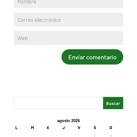
agosto 2026
L
M
X
J
V
S
D
1
2