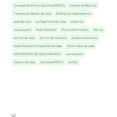
Compak Sporting y Sporting (RRCC)
Consell de Mallorca
Federación Balear de Caza
federación caza baleares
guardia civil
La Caza También Vota
mallorca
mutuasport
Pedro Bestard
Perdiu amb reclam
Perros
perros de caza
perros de muestra
podenco ibicenco
Real Federación Española de Caza
Recorridos de caza
RECORRIDOS DE CAZA CON ARCO
san huberto
seguro de caza
Sporting (RRCC)
tortola