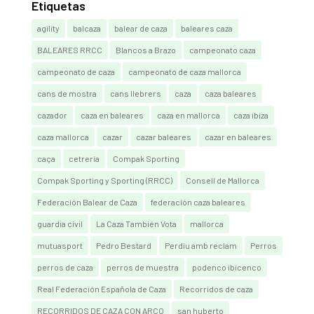
Etiquetas
agility
balcaza
balear de caza
baleares caza
BALEARES RRCC
Blancos a Brazo
campeonato caza
campeonato de caza
campeonato de caza mallorca
cans de mostra
cans llebrers
caza
caza baleares
cazador
caza en baleares
caza en mallorca
caza ibiza
caza mallorca
cazar
cazar baleares
cazar en baleares
caça
cetrería
Compak Sporting
Compak Sporting y Sporting (RRCC)
Consell de Mallorca
Federación Balear de Caza
federación caza baleares
guardia civil
La Caza También Vota
mallorca
mutuasport
Pedro Bestard
Perdiu amb reclam
Perros
perros de caza
perros de muestra
podenco ibicenco
Real Federación Española de Caza
Recorridos de caza
RECORRIDOS DE CAZA CON ARCO
san huberto