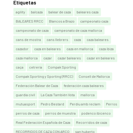
Etiquetas
agility
balcaza
balear de caza
baleares caza
BALEARES RRCC
Blancos a Brazo
campeonato caza
campeonato de caza
campeonato de caza mallorca
cans de mostra
cans llebrers
caza
caza baleares
cazador
caza en baleares
caza en mallorca
caza ibiza
caza mallorca
cazar
cazar baleares
cazar en baleares
caça
cetrería
Compak Sporting
Compak Sporting y Sporting (RRCC)
Consell de Mallorca
Federación Balear de Caza
federación caza baleares
guardia civil
La Caza También Vota
mallorca
mutuasport
Pedro Bestard
Perdiu amb reclam
Perros
perros de caza
perros de muestra
podenco ibicenco
Real Federación Española de Caza
Recorridos de caza
RECORRIDOS DE CAZA CON ARCO
san huberto