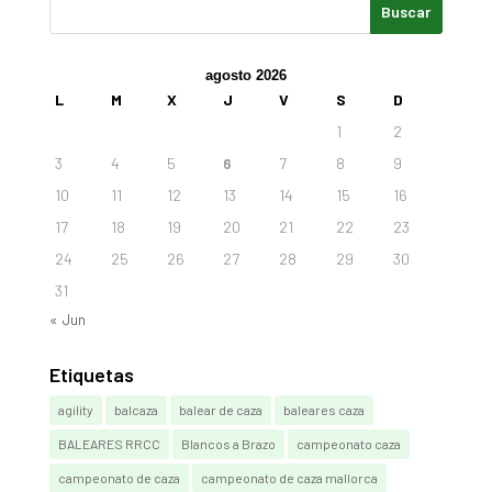
agosto 2026
L
M
X
J
V
S
D
1
2
3
4
5
6
7
8
9
10
11
12
13
14
15
16
17
18
19
20
21
22
23
24
25
26
27
28
29
30
31
« Jun
Etiquetas
agility
balcaza
balear de caza
baleares caza
BALEARES RRCC
Blancos a Brazo
campeonato caza
campeonato de caza
campeonato de caza mallorca