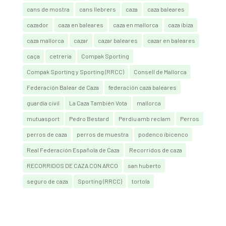
cans de mostra
cans llebrers
caza
caza baleares
cazador
caza en baleares
caza en mallorca
caza ibiza
caza mallorca
cazar
cazar baleares
cazar en baleares
caça
cetrería
Compak Sporting
Compak Sporting y Sporting (RRCC)
Consell de Mallorca
Federación Balear de Caza
federación caza baleares
guardia civil
La Caza También Vota
mallorca
mutuasport
Pedro Bestard
Perdiu amb reclam
Perros
perros de caza
perros de muestra
podenco ibicenco
Real Federación Española de Caza
Recorridos de caza
RECORRIDOS DE CAZA CON ARCO
san huberto
seguro de caza
Sporting (RRCC)
tortola