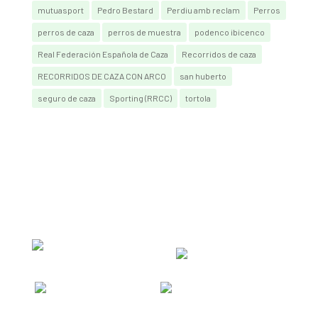
mutuasport
Pedro Bestard
Perdiu amb reclam
Perros
perros de caza
perros de muestra
podenco ibicenco
Real Federación Española de Caza
Recorridos de caza
RECORRIDOS DE CAZA CON ARCO
san huberto
seguro de caza
Sporting (RRCC)
tortola