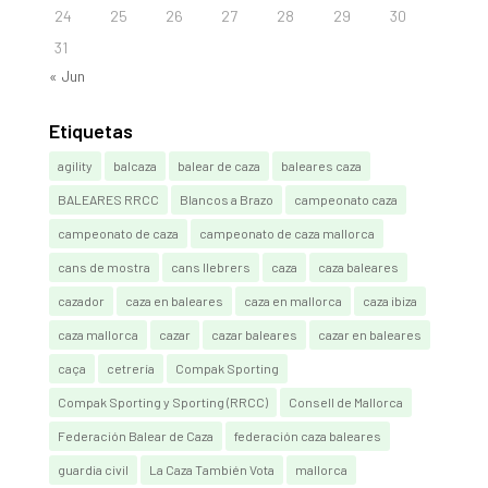
24
25
26
27
28
29
30
31
« Jun
Etiquetas
agility
balcaza
balear de caza
baleares caza
BALEARES RRCC
Blancos a Brazo
campeonato caza
campeonato de caza
campeonato de caza mallorca
cans de mostra
cans llebrers
caza
caza baleares
cazador
caza en baleares
caza en mallorca
caza ibiza
caza mallorca
cazar
cazar baleares
cazar en baleares
caça
cetrería
Compak Sporting
Compak Sporting y Sporting (RRCC)
Consell de Mallorca
Federación Balear de Caza
federación caza baleares
guardia civil
La Caza También Vota
mallorca