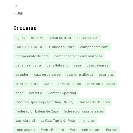
31
« Jun
Etiquetas
agility
balcaza
balear de caza
baleares caza
BALEARES RRCC
Blancos a Brazo
campeonato caza
campeonato de caza
campeonato de caza mallorca
cans de mostra
cans llebrers
caza
caza baleares
cazador
caza en baleares
caza en mallorca
caza ibiza
caza mallorca
cazar
cazar baleares
cazar en baleares
caça
cetrería
Compak Sporting
Compak Sporting y Sporting (RRCC)
Consell de Mallorca
Federación Balear de Caza
federación caza baleares
guardia civil
La Caza También Vota
mallorca
mutuasport
Pedro Bestard
Perdiu amb reclam
Perros