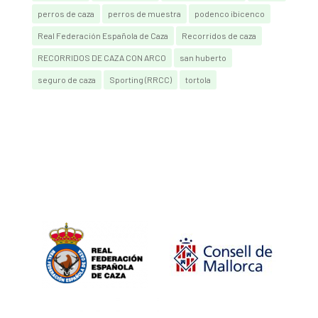
perros de caza
perros de muestra
podenco ibicenco
Real Federación Española de Caza
Recorridos de caza
RECORRIDOS DE CAZA CON ARCO
san huberto
seguro de caza
Sporting (RRCC)
tortola