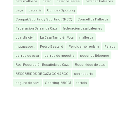
caza mallorca
cazar
cazar baleares
cazar en baleares
caça
cetrería
Compak Sporting
Compak Sporting y Sporting (RRCC)
Consell de Mallorca
Federación Balear de Caza
federación caza baleares
guardia civil
La Caza También Vota
mallorca
mutuasport
Pedro Bestard
Perdiu amb reclam
Perros
perros de caza
perros de muestra
podenco ibicenco
Real Federación Española de Caza
Recorridos de caza
RECORRIDOS DE CAZA CON ARCO
san huberto
seguro de caza
Sporting (RRCC)
tortola