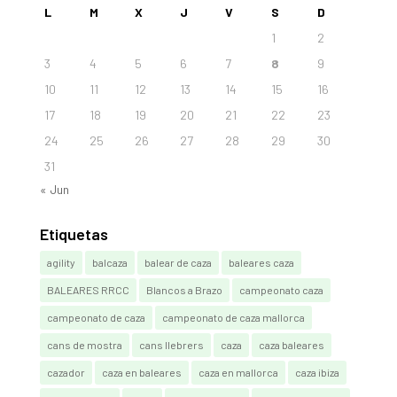
L
M
X
J
V
S
D
1
2
3
4
5
6
7
8
9
10
11
12
13
14
15
16
17
18
19
20
21
22
23
24
25
26
27
28
29
30
31
« Jun
Etiquetas
agility
balcaza
balear de caza
baleares caza
BALEARES RRCC
Blancos a Brazo
campeonato caza
campeonato de caza
campeonato de caza mallorca
cans de mostra
cans llebrers
caza
caza baleares
cazador
caza en baleares
caza en mallorca
caza ibiza