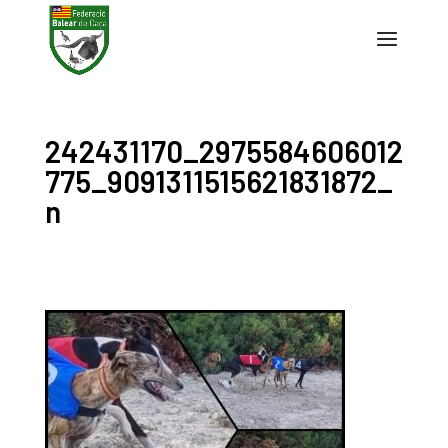
242431170_2975584606012
775_9091311515621831872_
n