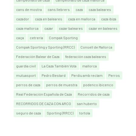
campeonato de caza
campeonato de caza mallorca
cans de mostra
cans llebrers
caza
caza baleares
cazador
caza en baleares
caza en mallorca
caza ibiza
caza mallorca
cazar
cazar baleares
cazar en baleares
caça
cetrería
Compak Sporting
Compak Sporting y Sporting (RRCC)
Consell de Mallorca
Federación Balear de Caza
federación caza baleares
guardia civil
La Caza También Vota
mallorca
mutuasport
Pedro Bestard
Perdiu amb reclam
Perros
perros de caza
perros de muestra
podenco ibicenco
Real Federación Española de Caza
Recorridos de caza
RECORRIDOS DE CAZA CON ARCO
san huberto
seguro de caza
Sporting (RRCC)
tortola