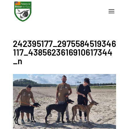
242395177_2975584519346
117_4385623616910617344
_n