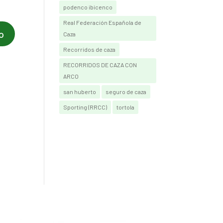
podenco ibicenco
Real Federación Española de
Caza
Recorridos de caza
RECORRIDOS DE CAZA CON
ARCO
san huberto
seguro de caza
Sporting (RRCC)
tortola