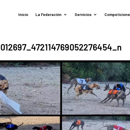
Inicio
La Federación
Servicios
Competicione
012697_472114769052276454_n