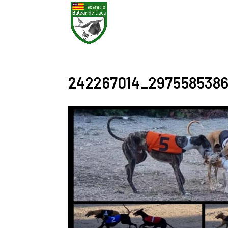
242267014_2975585386