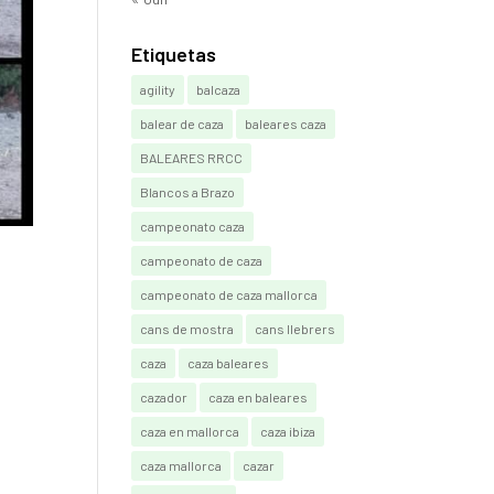
Etiquetas
agility
balcaza
balear de caza
baleares caza
BALEARES RRCC
Blancos a Brazo
campeonato caza
campeonato de caza
campeonato de caza mallorca
cans de mostra
cans llebrers
caza
caza baleares
cazador
caza en baleares
caza en mallorca
caza ibiza
caza mallorca
cazar