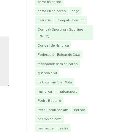
cazar baleares
cazar en baleares
caça
cetrería
Compak Sporting
Compak Sporting y Sporting
(RRCC)
Consell de Mallorca
Federación Balear de Caza
federación caza baleares
guardia civil
La Caza También Vota
mallorca
mutuasport
Pedro Bestard
Perdiu amb reclam
Perros
perros de caza
perros de muestra