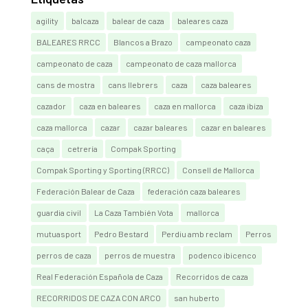
agility
balcaza
balear de caza
baleares caza
BALEARES RRCC
Blancos a Brazo
campeonato caza
campeonato de caza
campeonato de caza mallorca
cans de mostra
cans llebrers
caza
caza baleares
cazador
caza en baleares
caza en mallorca
caza ibiza
caza mallorca
cazar
cazar baleares
cazar en baleares
caça
cetrería
Compak Sporting
Compak Sporting y Sporting (RRCC)
Consell de Mallorca
Federación Balear de Caza
federación caza baleares
guardia civil
La Caza También Vota
mallorca
mutuasport
Pedro Bestard
Perdiu amb reclam
Perros
perros de caza
perros de muestra
podenco ibicenco
Real Federación Española de Caza
Recorridos de caza
RECORRIDOS DE CAZA CON ARCO
san huberto