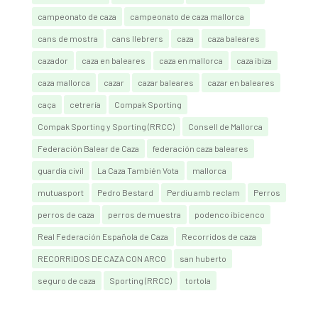
campeonato de caza
campeonato de caza mallorca
cans de mostra
cans llebrers
caza
caza baleares
cazador
caza en baleares
caza en mallorca
caza ibiza
caza mallorca
cazar
cazar baleares
cazar en baleares
caça
cetrería
Compak Sporting
Compak Sporting y Sporting (RRCC)
Consell de Mallorca
Federación Balear de Caza
federación caza baleares
guardia civil
La Caza También Vota
mallorca
mutuasport
Pedro Bestard
Perdiu amb reclam
Perros
perros de caza
perros de muestra
podenco ibicenco
Real Federación Española de Caza
Recorridos de caza
RECORRIDOS DE CAZA CON ARCO
san huberto
seguro de caza
Sporting (RRCC)
tortola