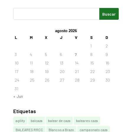
agosto 2026
L
M
X
J
V
S
D
1
2
3
4
5
6
7
8
9
10
11
12
13
14
15
16
17
18
19
20
21
22
23
24
25
26
27
28
29
30
31
« Jun
Etiquetas
agility
balcaza
balear de caza
baleares caza
BALEARES RRCC
Blancos a Brazo
campeonato caza