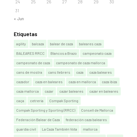
24
25
26
27
28
29
30
31
« Jun
Etiquetas
agility
balcaza
balear de caza
baleares caza
BALEARES RRCC
Blancos a Brazo
campeonato caza
campeonato de caza
campeonato de caza mallorca
cans de mostra
cans llebrers
caza
caza baleares
cazador
caza en baleares
caza en mallorca
caza ibiza
caza mallorca
cazar
cazar baleares
cazar en baleares
caça
cetrería
Compak Sporting
Compak Sporting y Sporting (RRCC)
Consell de Mallorca
Federación Balear de Caza
federación caza baleares
guardia civil
La Caza También Vota
mallorca