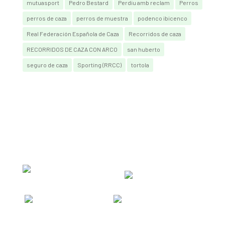
mutuasport
Pedro Bestard
Perdiu amb reclam
Perros
perros de caza
perros de muestra
podenco ibicenco
Real Federación Española de Caza
Recorridos de caza
RECORRIDOS DE CAZA CON ARCO
san huberto
seguro de caza
Sporting (RRCC)
tortola