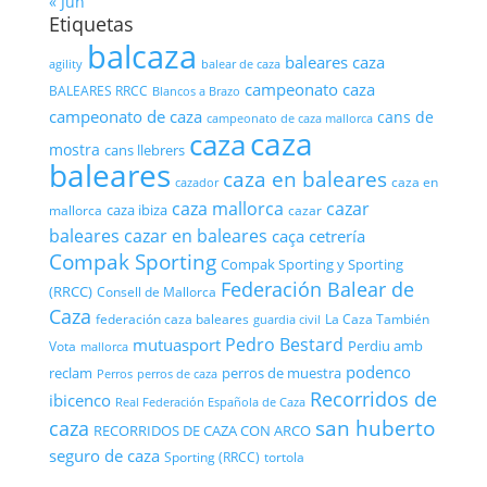
« Jun
Etiquetas
balcaza
baleares caza
agility
balear de caza
campeonato caza
BALEARES RRCC
Blancos a Brazo
campeonato de caza
cans de
campeonato de caza mallorca
caza
caza
mostra
cans llebrers
baleares
caza en baleares
caza en
cazador
cazar
caza mallorca
caza ibiza
mallorca
cazar
baleares
cazar en baleares
caça
cetrería
Compak Sporting
Compak Sporting y Sporting
Federación Balear de
(RRCC)
Consell de Mallorca
Caza
federación caza baleares
La Caza También
guardia civil
Pedro Bestard
mutuasport
Perdiu amb
Vota
mallorca
podenco
reclam
perros de muestra
Perros
perros de caza
Recorridos de
ibicenco
Real Federación Española de Caza
san huberto
caza
RECORRIDOS DE CAZA CON ARCO
seguro de caza
Sporting (RRCC)
tortola