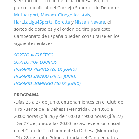
y el Club de Tiro Fuente de la Dehesa. Bajo el
patrocinio oficial del Consejo Superior de Deportes,
Mutuasport
,
Maxam
,
Cinegética
,
Avis
,
Hart
,
LaLiga4Sports
,
Beretta
y
Nissan Navara
, el
sorteo de dorsales y el orden de tiro para este
Campeonato de España pueden consultarse en los
siguientes enlaces:
SORTEO ALFABÉTICO
SORTEO POR EQUIPOS
HORARIO VIERNES (28 DE JUNIO)
HORARIO SÁBADO (29 DE JUNIO)
HORARIO DOMINGO (30 DE JUNIO)
PROGRAMA
-Días 25 a 27 de junio, entrenamientos en el Club de
Tiro Fuente de la Dehesa (Méntrida). De 10:00 a
20:00 horas (día 26) y de 10:00 a 19:00 horas (día 27).
-Día 27 de junio, a las 20:00 horas, recepción oficial
en el Club de Tiro Fuente de la Dehesa (Méntrida).
-Día 28 de junio. Primera tirada del Campeonato, a