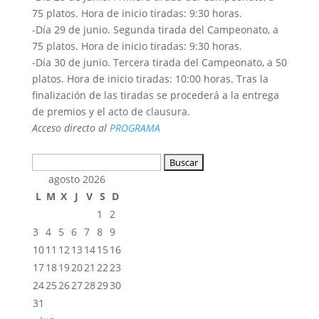
75 platos. Hora de inicio tiradas: 9:30 horas.
-Día 29 de junio. Segunda tirada del Campeonato, a
75 platos. Hora de inicio tiradas: 9:30 horas.
-Día 30 de junio. Tercera tirada del Campeonato, a 50
platos. Hora de inicio tiradas: 10:00 horas. Tras la
finalización de las tiradas se procederá a la entrega
de premios y el acto de clausura.
Acceso directo al
PROGRAMA
Buscar:
agosto 2026
L
M
X
J
V
S
D
1
2
3
4
5
6
7
8
9
10
11
12
13
14
15
16
17
18
19
20
21
22
23
24
25
26
27
28
29
30
31