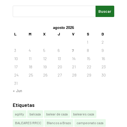
agosto 2026
L
M
X
J
V
S
D
1
2
3
4
5
6
7
8
9
10
11
12
13
14
15
16
17
18
19
20
21
22
23
24
25
26
27
28
29
30
31
« Jun
Etiquetas
agility
balcaza
balear de caza
baleares caza
BALEARES RRCC
Blancos a Brazo
campeonato caza