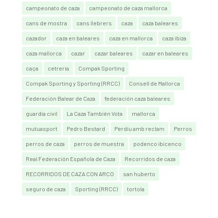
campeonato de caza
campeonato de caza mallorca
cans de mostra
cans llebrers
caza
caza baleares
cazador
caza en baleares
caza en mallorca
caza ibiza
caza mallorca
cazar
cazar baleares
cazar en baleares
caça
cetrería
Compak Sporting
Compak Sporting y Sporting (RRCC)
Consell de Mallorca
Federación Balear de Caza
federación caza baleares
guardia civil
La Caza También Vota
mallorca
mutuasport
Pedro Bestard
Perdiu amb reclam
Perros
perros de caza
perros de muestra
podenco ibicenco
Real Federación Española de Caza
Recorridos de caza
RECORRIDOS DE CAZA CON ARCO
san huberto
seguro de caza
Sporting (RRCC)
tortola