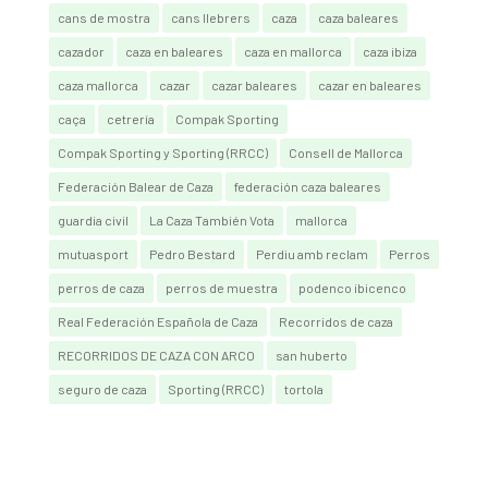
cans de mostra
cans llebrers
caza
caza baleares
cazador
caza en baleares
caza en mallorca
caza ibiza
caza mallorca
cazar
cazar baleares
cazar en baleares
caça
cetrería
Compak Sporting
Compak Sporting y Sporting (RRCC)
Consell de Mallorca
Federación Balear de Caza
federación caza baleares
guardia civil
La Caza También Vota
mallorca
mutuasport
Pedro Bestard
Perdiu amb reclam
Perros
perros de caza
perros de muestra
podenco ibicenco
Real Federación Española de Caza
Recorridos de caza
RECORRIDOS DE CAZA CON ARCO
san huberto
seguro de caza
Sporting (RRCC)
tortola