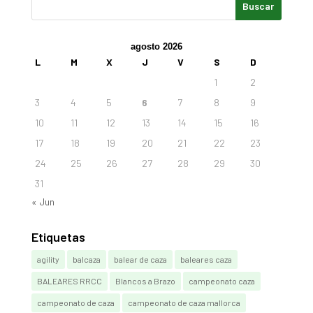
agosto 2026
L
M
X
J
V
S
D
1
2
3
4
5
6
7
8
9
10
11
12
13
14
15
16
17
18
19
20
21
22
23
24
25
26
27
28
29
30
31
« Jun
Etiquetas
agility
balcaza
balear de caza
baleares caza
BALEARES RRCC
Blancos a Brazo
campeonato caza
campeonato de caza
campeonato de caza mallorca