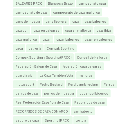
BALEARES RRCC
Blancos a Brazo
campeonato caza
campeonato de caza
campeonato de caza mallorca
cans de mostra
cans llebrers
caza
caza baleares
cazador
caza en baleares
caza en mallorca
caza ibiza
caza mallorca
cazar
cazar baleares
cazar en baleares
caça
cetrería
Compak Sporting
Compak Sporting y Sporting (RRCC)
Consell de Mallorca
Federación Balear de Caza
federación caza baleares
guardia civil
La Caza También Vota
mallorca
mutuasport
Pedro Bestard
Perdiu amb reclam
Perros
perros de caza
perros de muestra
podenco ibicenco
Real Federación Española de Caza
Recorridos de caza
RECORRIDOS DE CAZA CON ARCO
san huberto
seguro de caza
Sporting (RRCC)
tortola