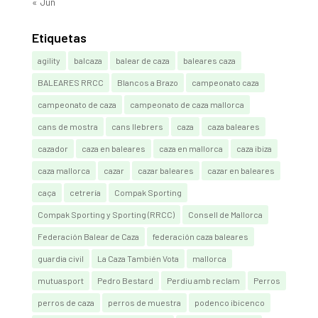
« Jun
Etiquetas
agility
balcaza
balear de caza
baleares caza
BALEARES RRCC
Blancos a Brazo
campeonato caza
campeonato de caza
campeonato de caza mallorca
cans de mostra
cans llebrers
caza
caza baleares
cazador
caza en baleares
caza en mallorca
caza ibiza
caza mallorca
cazar
cazar baleares
cazar en baleares
caça
cetrería
Compak Sporting
Compak Sporting y Sporting (RRCC)
Consell de Mallorca
Federación Balear de Caza
federación caza baleares
guardia civil
La Caza También Vota
mallorca
mutuasport
Pedro Bestard
Perdiu amb reclam
Perros
perros de caza
perros de muestra
podenco ibicenco