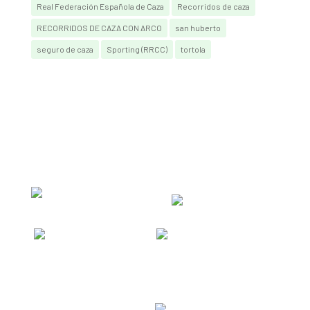
Real Federación Española de Caza
Recorridos de caza
RECORRIDOS DE CAZA CON ARCO
san huberto
seguro de caza
Sporting (RRCC)
tortola