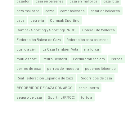
cazador
caza en baleares
caza en mallorca
caza ibiza
caza mallorca
cazar
cazar baleares
cazar en baleares
caça
cetrería
Compak Sporting
Compak Sporting y Sporting (RRCC)
Consell de Mallorca
Federación Balear de Caza
federación caza baleares
guardia civil
La Caza También Vota
mallorca
mutuasport
Pedro Bestard
Perdiu amb reclam
Perros
perros de caza
perros de muestra
podenco ibicenco
Real Federación Española de Caza
Recorridos de caza
RECORRIDOS DE CAZA CON ARCO
san huberto
seguro de caza
Sporting (RRCC)
tortola