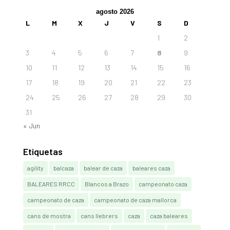
agosto 2026
L
M
X
J
V
S
D
1
2
3
4
5
6
7
8
9
10
11
12
13
14
15
16
17
18
19
20
21
22
23
24
25
26
27
28
29
30
31
« Jun
Etiquetas
agility
balcaza
balear de caza
baleares caza
BALEARES RRCC
Blancos a Brazo
campeonato caza
campeonato de caza
campeonato de caza mallorca
cans de mostra
cans llebrers
caza
caza baleares