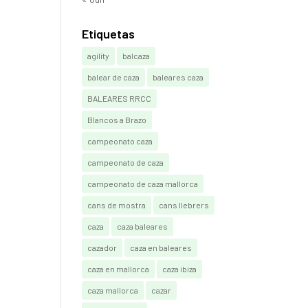
Etiquetas
agility
balcaza
balear de caza
baleares caza
BALEARES RRCC
Blancos a Brazo
campeonato caza
campeonato de caza
campeonato de caza mallorca
cans de mostra
cans llebrers
caza
caza baleares
cazador
caza en baleares
caza en mallorca
caza ibiza
caza mallorca
cazar