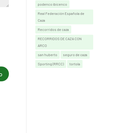
podenco ibicenco
Real Federación Española de
Caza
Recorridos de caza
RECORRIDOS DE CAZA CON
ARCO
san huberto
seguro de caza
Sporting (RRCC)
tortola