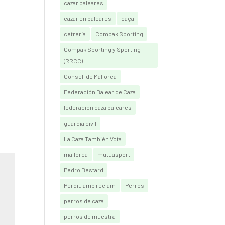
cazar baleares
cazar en baleares
caça
cetrería
Compak Sporting
Compak Sporting y Sporting
(RRCC)
Consell de Mallorca
Federación Balear de Caza
federación caza baleares
guardia civil
La Caza También Vota
mallorca
mutuasport
Pedro Bestard
Perdiu amb reclam
Perros
perros de caza
perros de muestra