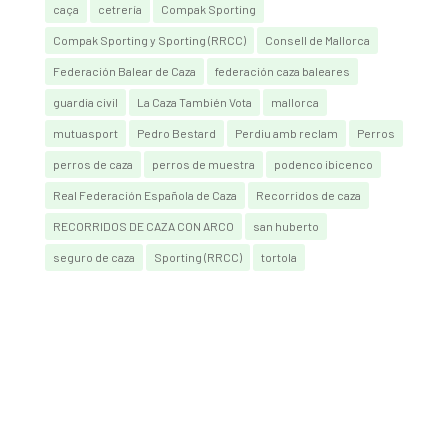
caça
cetrería
Compak Sporting
Compak Sporting y Sporting (RRCC)
Consell de Mallorca
Federación Balear de Caza
federación caza baleares
guardia civil
La Caza También Vota
mallorca
mutuasport
Pedro Bestard
Perdiu amb reclam
Perros
perros de caza
perros de muestra
podenco ibicenco
Real Federación Española de Caza
Recorridos de caza
RECORRIDOS DE CAZA CON ARCO
san huberto
seguro de caza
Sporting (RRCC)
tortola