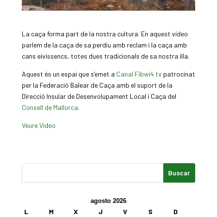
La caça forma part de la nostra cultura. En aquest vídeo
parlem de la caça de sa perdiu amb reclam i la caça amb
cans eivissencs, totes dues tradicionals de sa nostra illa.
Aquest és un espai que s’emet a
Canal Fibwi4 tv
patrocinat
per la Federació Balear de Caça amb el suport de la
Direcció Insular de Desenvolupament Local i Caça del
Consell de Mallorca
.
Veure Vídeo
agosto 2026
L
M
X
J
V
S
D