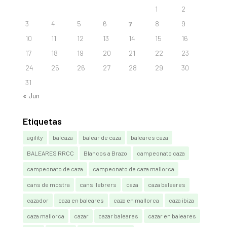
1
2
3
4
5
6
7
8
9
10
11
12
13
14
15
16
17
18
19
20
21
22
23
24
25
26
27
28
29
30
31
« Jun
Etiquetas
agility
balcaza
balear de caza
baleares caza
BALEARES RRCC
Blancos a Brazo
campeonato caza
campeonato de caza
campeonato de caza mallorca
cans de mostra
cans llebrers
caza
caza baleares
cazador
caza en baleares
caza en mallorca
caza ibiza
caza mallorca
cazar
cazar baleares
cazar en baleares