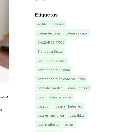
Etiquetas
agility
balcaza
balear de caza
baleares caza
BALEARES RRCC
Blancos a Brazo
campeonato caza
campeonato de caza
campeonato de caza mallorca
cans de mostra
cans llebrers
itado
caza
caza baleares
cazador
caza en baleares
as
caza en mallorca
caza ibiza
caza mallorca
cazar