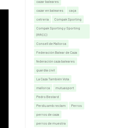
cazar baleares
cazar en baleares
caça
cetrería
Compak Sporting
Compak Sporting y Sporting
(RRCC)
Consell de Mallorca
Federación Balear de Caza
federación caza baleares
guardia civil
La Caza También Vota
mallorca
mutuasport
Pedro Bestard
Perdiu amb reclam
Perros
perros de caza
perros de muestra