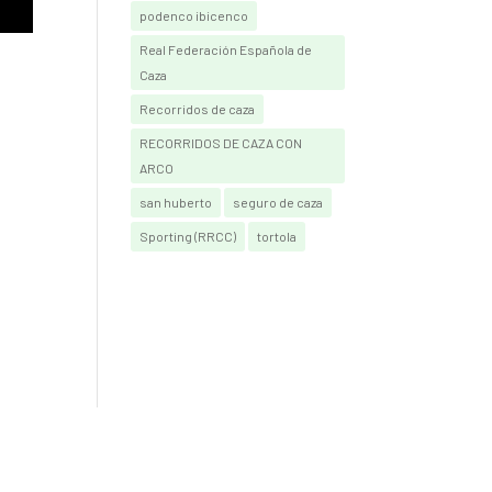
podenco ibicenco
Real Federación Española de
Caza
Recorridos de caza
RECORRIDOS DE CAZA CON
ARCO
san huberto
seguro de caza
Sporting (RRCC)
tortola