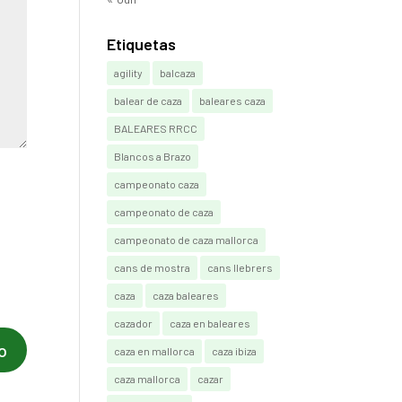
Etiquetas
agility
balcaza
balear de caza
baleares caza
BALEARES RRCC
Blancos a Brazo
campeonato caza
campeonato de caza
campeonato de caza mallorca
cans de mostra
cans llebrers
caza
caza baleares
cazador
caza en baleares
caza en mallorca
caza ibiza
caza mallorca
cazar