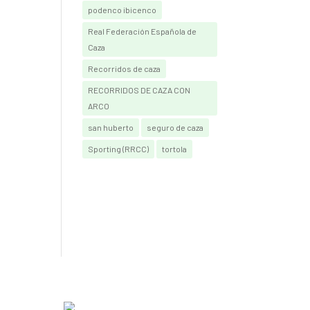
podenco ibicenco
Real Federación Española de
Caza
Recorridos de caza
RECORRIDOS DE CAZA CON
ARCO
san huberto
seguro de caza
Sporting (RRCC)
tortola