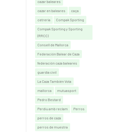
cazar baleares
cazar en baleares
caça
cetrería
Compak Sporting
Compak Sporting y Sporting
(RRCC)
Consell de Mallorca
Federación Balear de Caza
federación caza baleares
guardia civil
La Caza También Vota
mallorca
mutuasport
Pedro Bestard
Perdiu amb reclam
Perros
perros de caza
perros de muestra