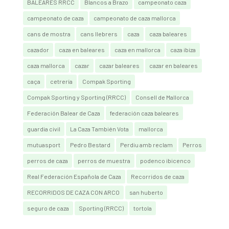
BALEARES RRCC
Blancos a Brazo
campeonato caza
campeonato de caza
campeonato de caza mallorca
cans de mostra
cans llebrers
caza
caza baleares
cazador
caza en baleares
caza en mallorca
caza ibiza
caza mallorca
cazar
cazar baleares
cazar en baleares
caça
cetrería
Compak Sporting
Compak Sporting y Sporting (RRCC)
Consell de Mallorca
Federación Balear de Caza
federación caza baleares
guardia civil
La Caza También Vota
mallorca
mutuasport
Pedro Bestard
Perdiu amb reclam
Perros
perros de caza
perros de muestra
podenco ibicenco
Real Federación Española de Caza
Recorridos de caza
RECORRIDOS DE CAZA CON ARCO
san huberto
seguro de caza
Sporting (RRCC)
tortola