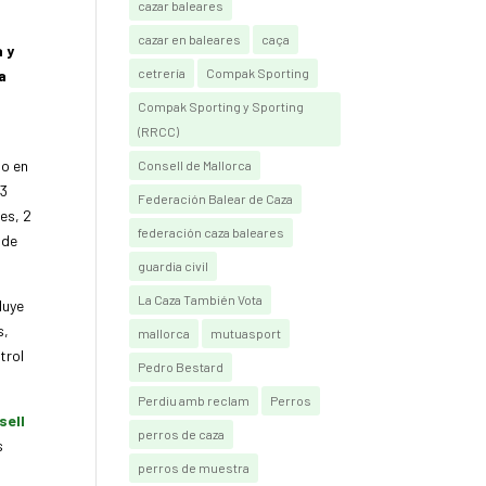
cazar baleares
cazar en baleares
caça
 y
cetrería
Compak Sporting
a
Compak Sporting y Sporting
(RRCC)
do en
Consell de Mallorca
13
Federación Balear de Caza
es, 2
federación caza baleares
 de
guardia civil
La Caza También Vota
luye
s,
mallorca
mutuasport
trol
Pedro Bestard
Perdiu amb reclam
Perros
sell
perros de caza
s
perros de muestra