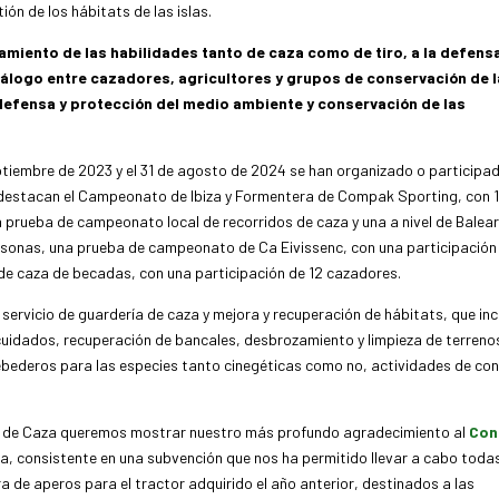
ión de los hábitats de las islas.
miento de las habilidades tanto de caza como de tiro, a la defensa
iálogo entre cazadores, agricultores y grupos de conservación de l
a defensa y protección del medio ambiente y conservación de las
tiembre de 2023 y el 31 de agosto de 2024 se han organizado o participa
ue destacan el Campeonato de Ibiza y Formentera de Compak Sporting, con 
 prueba de campeonato local de recorridos de caza y una a nivel de Balear
rsonas, una prueba de campeonato de Ca Eivissenc, con una participación
de caza de becadas, con una participación de 12 cazadores.
 servicio de guardería de caza y mejora y recuperación de hábitats, que inc
 cuidados, recuperación de bancales, desbrozamiento y limpieza de terreno
bederos para las especies tanto cinegéticas como no, actividades de con
ear de Caza queremos mostrar nuestro más profundo agradecimiento al
Con
a, consistente en una subvención que nos ha permitido llevar a cabo toda
de aperos para el tractor adquirido el año anterior, destinados a las