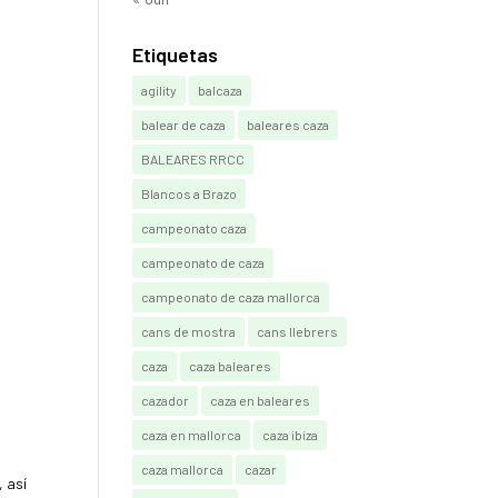
Etiquetas
agility
balcaza
balear de caza
baleares caza
BALEARES RRCC
Blancos a Brazo
campeonato caza
campeonato de caza
campeonato de caza mallorca
cans de mostra
cans llebrers
caza
caza baleares
cazador
caza en baleares
caza en mallorca
caza ibiza
caza mallorca
cazar
 así