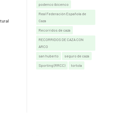
podenco ibicenco
Real Federación Española de
tural
Caza
Recorridos de caza
RECORRIDOS DE CAZA CON
ARCO
san huberto
seguro de caza
Sporting (RRCC)
tortola