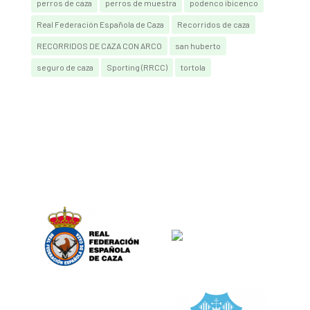
perros de caza
perros de muestra
podenco ibicenco
Real Federación Española de Caza
Recorridos de caza
RECORRIDOS DE CAZA CON ARCO
san huberto
seguro de caza
Sporting (RRCC)
tortola