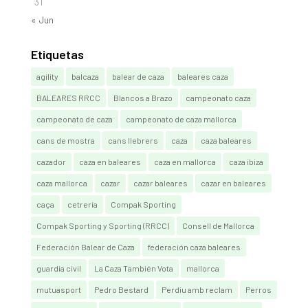
31
« Jun
Etiquetas
agility
balcaza
balear de caza
baleares caza
BALEARES RRCC
Blancos a Brazo
campeonato caza
campeonato de caza
campeonato de caza mallorca
cans de mostra
cans llebrers
caza
caza baleares
cazador
caza en baleares
caza en mallorca
caza ibiza
caza mallorca
cazar
cazar baleares
cazar en baleares
caça
cetrería
Compak Sporting
Compak Sporting y Sporting (RRCC)
Consell de Mallorca
Federación Balear de Caza
federación caza baleares
guardia civil
La Caza También Vota
mallorca
mutuasport
Pedro Bestard
Perdiu amb reclam
Perros