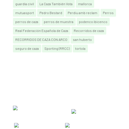
guardia civil
La Caza También Vota
mallorca
mutuasport
Pedro Bestard
Perdiu amb reclam
Perros
perros de caza
perros de muestra
podenco ibicenco
Real Federación Española de Caza
Recorridos de caza
RECORRIDOS DE CAZA CON ARCO
san huberto
seguro de caza
Sporting (RRCC)
tortola