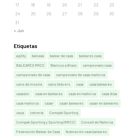
17
18
19
20
21
22
23
24
25
26
27
28
29
30
31
« Jun
Etiquetas
agility
balcaza
balear de caza
baleares caza
BALEARES RRCC
Blancos a Brazo
campeonato caza
campeonato de caza
campeonato de caza mallorca
cans de mostra
cans llebrers
caza
caza baleares
cazador
caza en baleares
caza en mallorca
caza ibiza
caza mallorca
cazar
cazar baleares
cazar en baleares
caça
cetrería
Compak Sporting
Compak Sporting y Sporting (RRCC)
Consell de Mallorca
Federación Balear de Caza
federación caza baleares