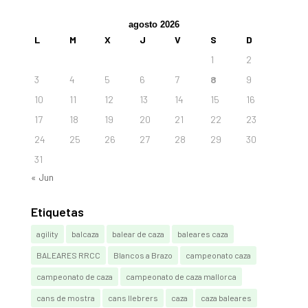
agosto 2026
L
M
X
J
V
S
D
1
2
3
4
5
6
7
8
9
10
11
12
13
14
15
16
17
18
19
20
21
22
23
24
25
26
27
28
29
30
31
« Jun
Etiquetas
agility
balcaza
balear de caza
baleares caza
BALEARES RRCC
Blancos a Brazo
campeonato caza
campeonato de caza
campeonato de caza mallorca
cans de mostra
cans llebrers
caza
caza baleares