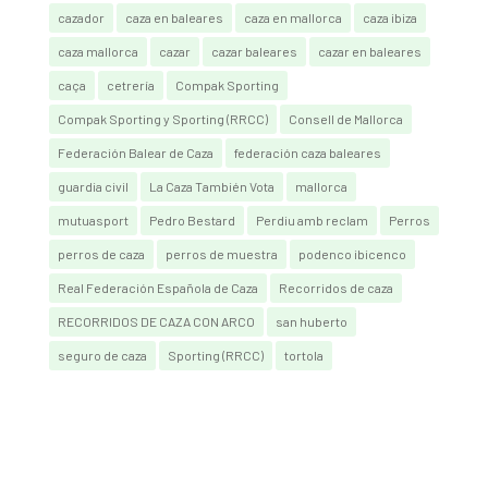
cazador
caza en baleares
caza en mallorca
caza ibiza
caza mallorca
cazar
cazar baleares
cazar en baleares
caça
cetrería
Compak Sporting
Compak Sporting y Sporting (RRCC)
Consell de Mallorca
Federación Balear de Caza
federación caza baleares
guardia civil
La Caza También Vota
mallorca
mutuasport
Pedro Bestard
Perdiu amb reclam
Perros
perros de caza
perros de muestra
podenco ibicenco
Real Federación Española de Caza
Recorridos de caza
RECORRIDOS DE CAZA CON ARCO
san huberto
seguro de caza
Sporting (RRCC)
tortola