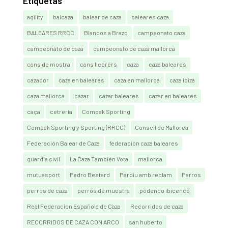
Etiquetas
agility
balcaza
balear de caza
baleares caza
BALEARES RRCC
Blancos a Brazo
campeonato caza
campeonato de caza
campeonato de caza mallorca
cans de mostra
cans llebrers
caza
caza baleares
cazador
caza en baleares
caza en mallorca
caza ibiza
caza mallorca
cazar
cazar baleares
cazar en baleares
caça
cetrería
Compak Sporting
Compak Sporting y Sporting (RRCC)
Consell de Mallorca
Federación Balear de Caza
federación caza baleares
guardia civil
La Caza También Vota
mallorca
mutuasport
Pedro Bestard
Perdiu amb reclam
Perros
perros de caza
perros de muestra
podenco ibicenco
Real Federación Española de Caza
Recorridos de caza
RECORRIDOS DE CAZA CON ARCO
san huberto