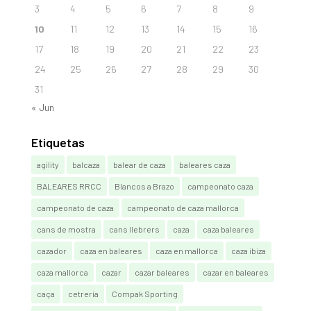
3
4
5
6
7
8
9
10
11
12
13
14
15
16
17
18
19
20
21
22
23
24
25
26
27
28
29
30
31
« Jun
Etiquetas
agility
balcaza
balear de caza
baleares caza
BALEARES RRCC
Blancos a Brazo
campeonato caza
campeonato de caza
campeonato de caza mallorca
cans de mostra
cans llebrers
caza
caza baleares
cazador
caza en baleares
caza en mallorca
caza ibiza
caza mallorca
cazar
cazar baleares
cazar en baleares
caça
cetrería
Compak Sporting