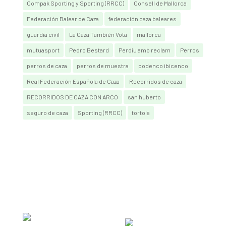
Compak Sporting y Sporting (RRCC)
Consell de Mallorca
Federación Balear de Caza
federación caza baleares
guardia civil
La Caza También Vota
mallorca
mutuasport
Pedro Bestard
Perdiu amb reclam
Perros
perros de caza
perros de muestra
podenco ibicenco
Real Federación Española de Caza
Recorridos de caza
RECORRIDOS DE CAZA CON ARCO
san huberto
seguro de caza
Sporting (RRCC)
tortola