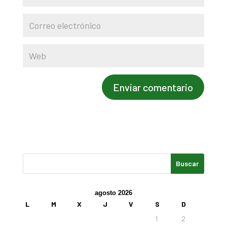
agosto 2026
L
M
X
J
V
S
D
1
2