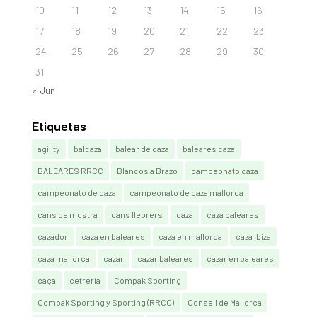
10
11
12
13
14
15
16
17
18
19
20
21
22
23
24
25
26
27
28
29
30
31
« Jun
Etiquetas
agility
balcaza
balear de caza
baleares caza
BALEARES RRCC
Blancos a Brazo
campeonato caza
campeonato de caza
campeonato de caza mallorca
cans de mostra
cans llebrers
caza
caza baleares
cazador
caza en baleares
caza en mallorca
caza ibiza
caza mallorca
cazar
cazar baleares
cazar en baleares
caça
cetrería
Compak Sporting
Compak Sporting y Sporting (RRCC)
Consell de Mallorca