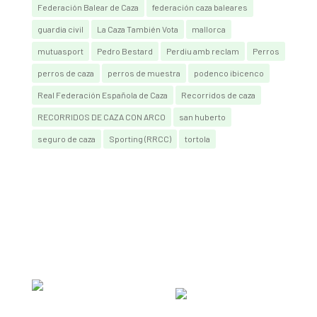
Federación Balear de Caza
federación caza baleares
guardia civil
La Caza También Vota
mallorca
mutuasport
Pedro Bestard
Perdiu amb reclam
Perros
perros de caza
perros de muestra
podenco ibicenco
Real Federación Española de Caza
Recorridos de caza
RECORRIDOS DE CAZA CON ARCO
san huberto
seguro de caza
Sporting (RRCC)
tortola