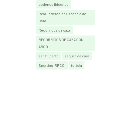
podenco ibicenco
Real Federación Española de
Caza
Recorridos de caza
RECORRIDOS DE CAZA CON
ARCO
san huberto
seguro de caza
Sporting (RRCC)
tortola