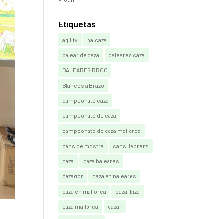
Etiquetas
agility
balcaza
balear de caza
baleares caza
BALEARES RRCC
Blancos a Brazo
campeonato caza
campeonato de caza
campeonato de caza mallorca
cans de mostra
cans llebrers
caza
caza baleares
cazador
caza en baleares
caza en mallorca
caza ibiza
caza mallorca
cazar