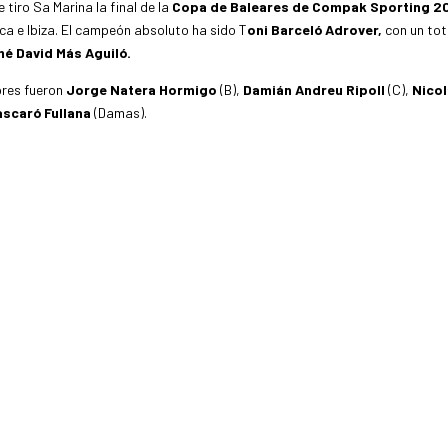
 tiro Sa Marina la final de la
Copa de Baleares de Compak Sporting 2
rca e Ibiza. El campeón absoluto ha sido T
oni Barceló Adrover,
con un tot
é David Más Aguiló.
ores fueron
Jorge Natera Hormigo
(B),
Damián Andreu Ripoll
(C),
Nico
scaró Fullana
(Damas).