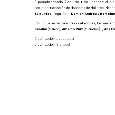
El pasado sábado, 7 de junio, tuvo lugar en el club de
con la participación de tiradores de Mallorca, Meno
87 puntos
, seguido de
Damián Andreu y Bartolom
Por lo que respecta a otras categorías, los venced
Gandini
(Senior),
Alberto Ruiz
(Iniciados), y
Ana Ma
Clasificación prueba
aquí
Clasificación final
aquí