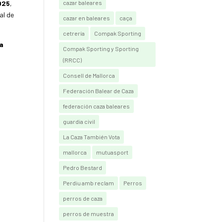
025
,
cazar baleares
al de
cazar en baleares
caça
cetrería
Compak Sporting
la
Compak Sporting y Sporting
(RRCC)
Consell de Mallorca
Federación Balear de Caza
federación caza baleares
guardia civil
La Caza También Vota
mallorca
mutuasport
Pedro Bestard
Perdiu amb reclam
Perros
perros de caza
perros de muestra