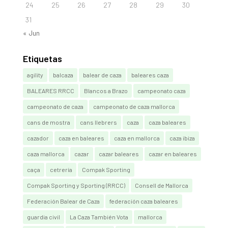
24
25
26
27
28
29
30
31
« Jun
Etiquetas
agility
balcaza
balear de caza
baleares caza
BALEARES RRCC
Blancos a Brazo
campeonato caza
campeonato de caza
campeonato de caza mallorca
cans de mostra
cans llebrers
caza
caza baleares
cazador
caza en baleares
caza en mallorca
caza ibiza
caza mallorca
cazar
cazar baleares
cazar en baleares
caça
cetrería
Compak Sporting
Compak Sporting y Sporting (RRCC)
Consell de Mallorca
Federación Balear de Caza
federación caza baleares
guardia civil
La Caza También Vota
mallorca