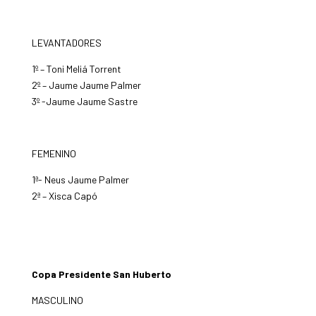
LEVANTADORES
1º – Toni Meliá Torrent
2º – Jaume Jaume Palmer
3º -Jaume Jaume Sastre
FEMENINO
1ª- Neus Jaume Palmer
2ª – Xisca Capó
Copa Presidente San Huberto
MASCULINO