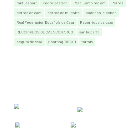
mutuasport
Pedro Bestard
Perdiu amb reclam
Perros
perros de caza
perros de muestra
podenco ibicenco
Real Federación Española de Caza
Recorridos de caza
RECORRIDOS DE CAZA CON ARCO
san huberto
seguro de caza
Sporting (RRCC)
tortola