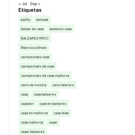
« Jul
Sep »
Etiquetas
agility
balcaza
balear de caza
baleares caza
BALEARES RRCC
Blancos a Brazo
campeonato caza
campeonato de caza
campeonato de caza mallorca
cans de mostra
cans llebrers
caza
caza baleares
cazador
caza en baleares
caza en mallorca
caza ibiza
caza mallorca
cazar
cazar baleares