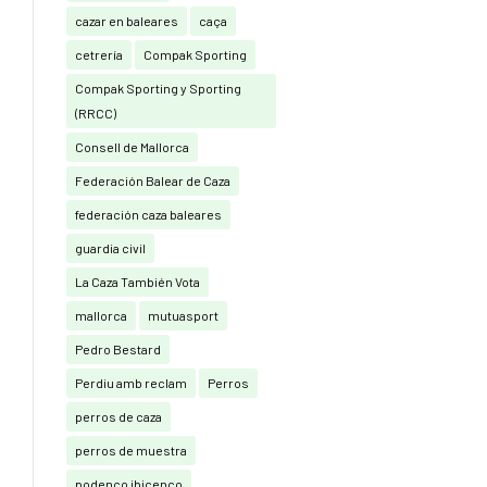
cazar en baleares
caça
cetrería
Compak Sporting
Compak Sporting y Sporting
(RRCC)
Consell de Mallorca
Federación Balear de Caza
federación caza baleares
guardia civil
La Caza También Vota
mallorca
mutuasport
Pedro Bestard
Perdiu amb reclam
Perros
perros de caza
perros de muestra
podenco ibicenco