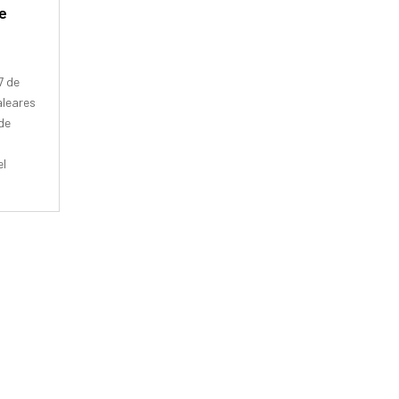
e
7 de
aleares
de
el